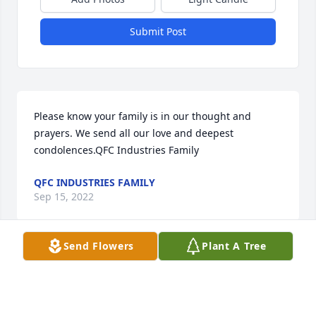
Submit Post
Please know your family is in our thought and 
prayers. We send all our love and deepest 
condolences.QFC Industries Family
QFC INDUSTRIES FAMILY
Sep 15, 2022
Send Flowers
Plant A Tree
We are deeply sorry for your loss ~ the staff at 
Emerald Hills Funeral Home & Memorial Park

Join in honoring their life - plant a memorial tree